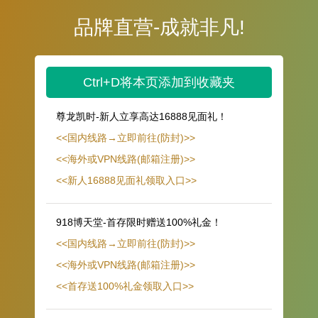
品牌直营-成就非凡!
Ctrl+D将本页添加到收藏夹
尊龙凯时-新人立享高达16888见面礼！
<<国内线路→立即前往(防封)>>
<<海外或VPN线路(邮箱注册)>>
<<新人16888见面礼领取入口>>
918博天堂-首存限时赠送100%礼金！
<<国内线路→立即前往(防封)>>
<<海外或VPN线路(邮箱注册)>>
<<首存送100%礼金领取入口>>